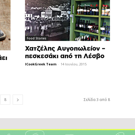
Food Stories
Χατζέλης Αυγοπωλείον –
πεσκεσάκι από τη Λέσβο
άει
ICookGreek Team
-
14 Ιουνίου, 2015
8
Σελίδα 3 από 8