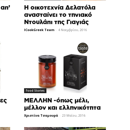
απ’
Η οικοτεχνία Δελατόλα
ανασταίνει το τηνιακό
Ντουλάπι της Γιαγιάς
ICookGreek Team
-
4 Νοεμβρίου, 2016
Food Stories
δες
ΜΕΛΛΗΝ -όπως μέλι,
μέλλον και ελληνικότητα
Χριστίνα Τσαμουρά
-
23 Μαΐου, 2016