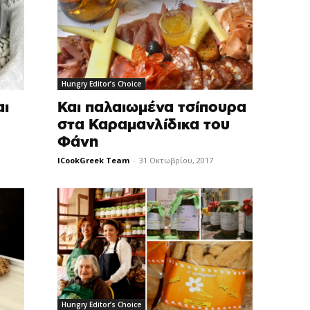
Hungry Editor’s Choice
αι
Και παλαιωμένα τσίπουρα
στα Καραμανλίδικα του
Φάνη
ICookGreek Team
-
31 Οκτωβρίου, 2017
Hungry Editor’s Choice