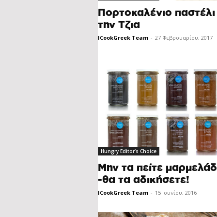
Πορτοκαλένιο παστέλι 
την Τζια
ICookGreek Team
-
27 Φεβρουαρίου, 2017
Hungry Editor’s Choice
Μην τα πείτε μαρμελά
-θα τα αδικήσετε!
ICookGreek Team
-
15 Ιουνίου, 2016