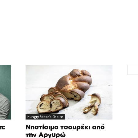
Hungry Editor’s Choice
η:
Νηστίσιμο τσουρέκι από
την Αργυρώ