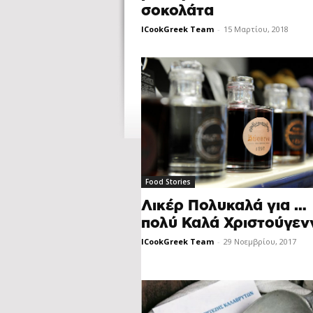
σοκολάτα
ICookGreek Team
-
15 Μαρτίου, 2018
Food Stories
Λικέρ Πολυκαλά για …
πολύ Καλά Χριστούγεν
ICookGreek Team
-
29 Νοεμβρίου, 2017