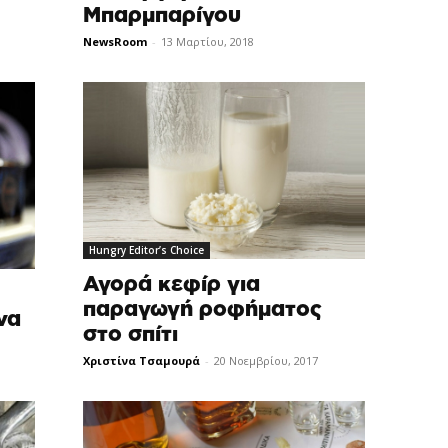
Μπαρμπαρίγου
NewsRoom
-
13 Μαρτίου, 2018
Hungry Editor’s Choice
Αγορά κεφίρ για
παραγωγή ροφήματος
να
στο σπίτι
Χριστίνα Τσαμουρά
-
20 Νοεμβρίου, 2017