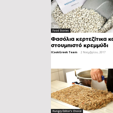
Food Stories
Φασόλια κερτεζίτικα κ
στουµπιστό κρεµµύδι
ICookGreek Team
-
2 Νοεμβρίου, 2017
Hungry Editor’s Choice