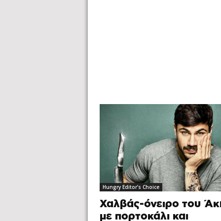
Hungry Editor’s Choice
Χαλβάς-όνειρο του Άκ
με πορτοκάλι και