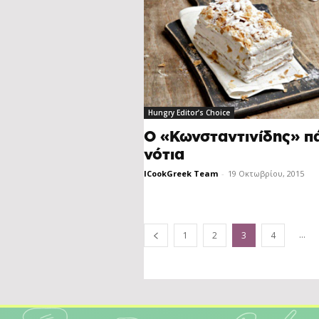
Hungry Editor’s Choice
Ο «Κωνσταντινίδης» π
νότια
ICookGreek Team
-
19 Οκτωβρίου, 2015
...
1
2
3
4