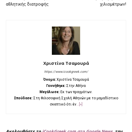
αθλητικής διατροφής
χιλιομέτρων!
Χριστίνα Τσαμουρά
https://www.icookgreek.com/
Όνομα:
Χριστίνα Τσαμουρά
Γεννήθηκε:
Στην Αθήνα
Μεγάλωσε:
Εκ των πραγμάτων.
Σπούδασε:
Στη Φιλοσοφική Σχολή Αθηνών με το μαμαδίστικο
σκεπτικό ότι έν
...[»]
Ακολουθήστε το
iCookGreek.com στο Google News
, την