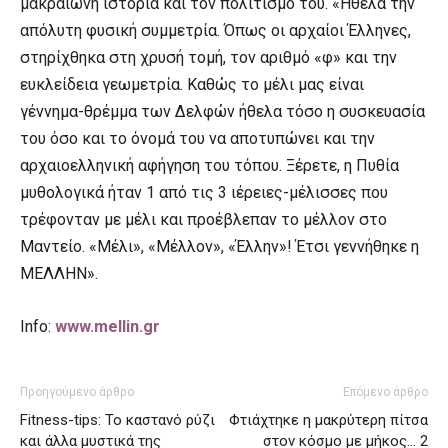
μακραίωνη ιστορία και τον πολιτισμό του. «Ήθελα την
απόλυτη φυσική συμμετρία. Όπως οι αρχαίοι Έλληνες,
στηρίχθηκα στη χρυσή τομή, τον αριθμό «φ» και την
ευκλείδεια γεωμετρία. Καθώς το μέλι μας είναι
γέννημα-θρέμμα των Δελφών ήθελα τόσο η συσκευασία
του όσο και το όνομά του να αποτυπώνει και την
αρχαιοελληνική αφήγηση του τόπου. Ξέρετε, η Πυθία
μυθολογικά ήταν 1 από τις 3 ιέρειες-μέλισσες που
τρέφονταν με μέλι και προέβλεπαν το μέλλον στο
Μαντείο. «Μέλι», «Μέλλον», «Έλλην»! Έτσι γεννήθηκε η
ΜΕΛΛΗΝ».
Info:
www.mellin.gr
Προηγούμενο άρθρο
Επόμενο άρθρο
Fitness-tips: Το καστανό ρύζι
Φτιάχτηκε η μακρύτερη πίτσα
και άλλα μυστικά της
στον κόσμο με μήκος… 2