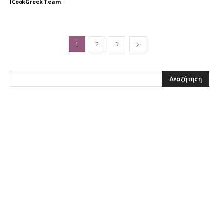
ICookGreek Team
-
1
2
3