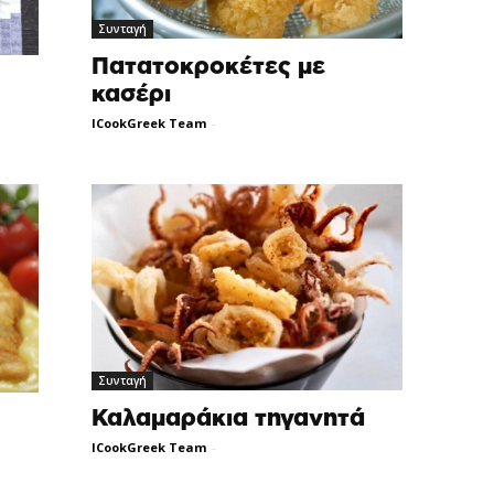
Συνταγή
Πατατοκροκέτες με
κασέρι
ICookGreek Team
-
Συνταγή
Καλαμαράκια τηγανητά
ICookGreek Team
-