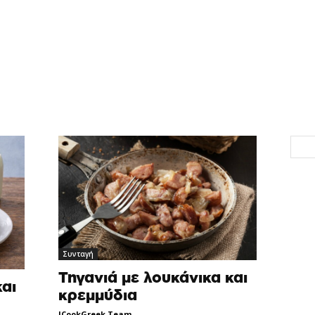
Συνταγή
Τηγανιά με λουκάνικα και
αι
κρεμμύδια
ICookGreek Team
-