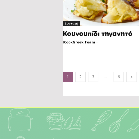
Συνταγή
Κουνουπίδι τηγανητό
ICookGreek Team
-
...
1
2
3
6