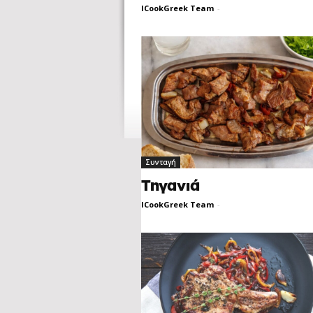
ICookGreek Team
-
Συνταγή
Τηγανιά
ICookGreek Team
-