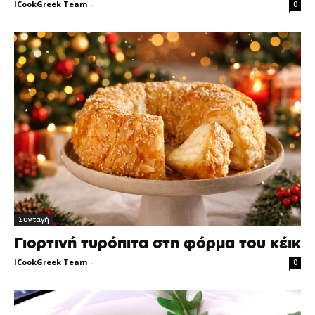
ICookGreek Team
-
0
Συνταγή
Γιορτινή τυρόπιτα στη φόρμα του κέικ
ICookGreek Team
-
0