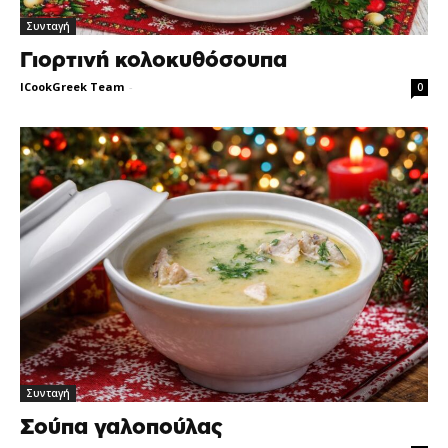
Συνταγή
Γιορτινή κολοκυθόσουπα
ICookGreek Team
-
0
Συνταγή
Σούπα γαλοπούλας