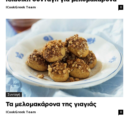
ICookGreek Team
-
0
Συνταγή
Τα μελομακάρονα της γιαγιάς
ICookGreek Team
-
0