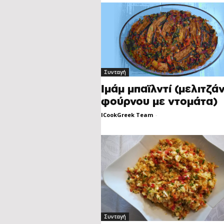
Συνταγή
Ιμάμ μπαϊλντί (μελιτζά
φούρνου με ντομάτα)
ICookGreek Team
-
Συνταγή