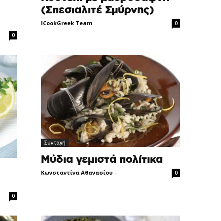
(Σπεσιαλιτέ Σμύρνης)
ICookGreek Team
-
0
0
Συνταγή
Μύδια γεμιστά πολίτικα
Κωνσταντίνα Αθανασίου
-
0
0