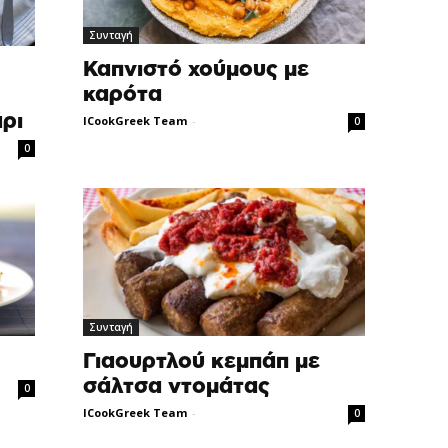
Συνταγή
Καπνιστό χούμους με
καρότα
ρι
ICookGreek Team
-
0
0
Συνταγή
Γιαουρτλού κεμπάπ με
σάλτσα ντομάτας
0
ICookGreek Team
-
0