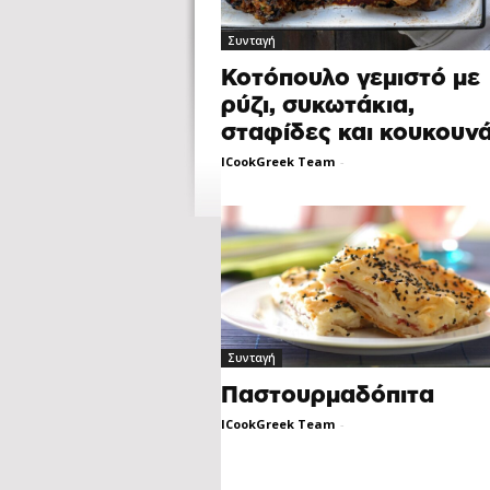
Συνταγή
Κοτόπουλο γεμιστό με
ρύζι, συκωτάκια,
σταφίδες και κουκουνά
ICookGreek Team
-
Συνταγή
Παστουρμαδόπιτα
ICookGreek Team
-