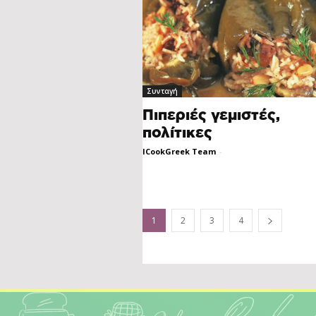
Συνταγή
Πιπεριές γεμιστές,
πολίτικες
ICookGreek Team
-
1
2
3
4