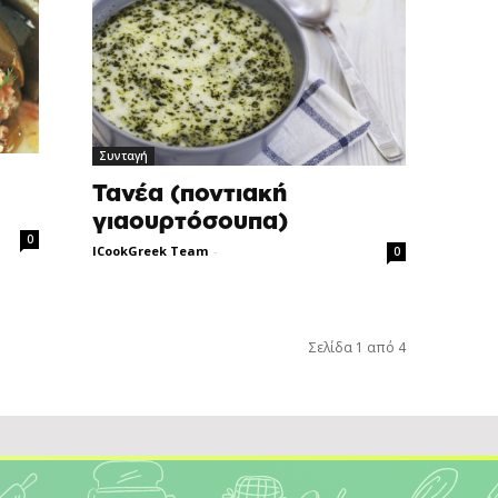
Συνταγή
Τανέα (ποντιακή
γιαουρτόσουπα)
0
ICookGreek Team
-
0
Σελίδα 1 από 4