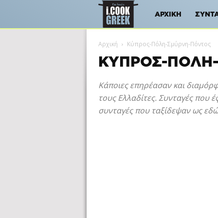
iCookGreek
ΑΡΧΙΚΉ
ΣΥΝΤ
Αρχική
Κύπρος-Πόλη-Σμύρνη-Πόντος
ΚΎΠΡΟΣ-ΠΌΛΗ
Κάποιες επηρέασαν και διαμόρφ
τους Ελλαδίτες. Συνταγές που έ
συνταγές που ταξίδεψαν ως εδώ