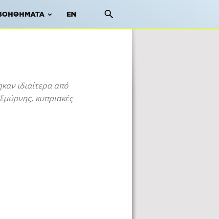
ΒΟΗΘΉΜΑΤΑ
EN
καν ιδιαίτερα από
 Σμύρνης, κυπριακές