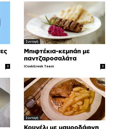
Συνταγή
νες
Μπιφτέκια-κεμπάπ με
παντζαροσαλάτα
ICookGreek Team
-
0
0
Συνταγή
Κουνέλι με μαυροδάφνη