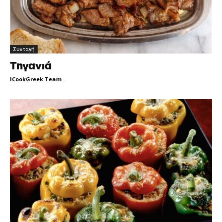
Συνταγή
Τηγανιά
ICookGreek Team
-