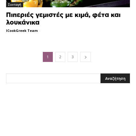
Συνταγή
Πιπεριές γεμιστές με κιμά, φέτα και
λουκάνικα
ICookGreek Team
-
1
2
3