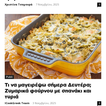
Χριστίνα Τσαμουρά
-
7 Νοεμβρίου, 2025
0
Publi
Τι να μαγειρέψω σήμερα Δευτέρα;
Ζυμαρικά φούρνου με σπανάκι και
τυριά
ICookGreek Team
-
3 Νοεμβρίου, 2025
0