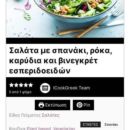
Σαλάτα με σπανάκι, ρόκα,
καρύδια και βινεγκρέτ
εσπεριδοειδών
ICookGreek Team
5
από 1 ψήφο
Εκτύπωση
Pin
Είδος Γεύματος
Σαλάτες
ΕΤΙΚΈΤΕΣ
Σπανάκι
Κουζίνα
Plant based
,
Vegetarian