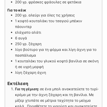
200 γρ. φρέσκες φράουλες σε φετάκια
Για το κέικ
200 γρ. αλεύρι για όλες τις χρήσεις
1 κοφτό κουταλάκι του τσαγιού μπέικιν
πάουντερ
ελάχιστο αλάτι
6 αυγά
250 γρ. ζάχαρη
λίγο βούτυρο για τη φόρμα και λίγη άχνη για το
πασπάλισμα
1 κουταλάκι του γλυκού κοφτό βανίλια σε σκόνη
ή σε υγρή μορφή
λίγη ζάχαρη άχνη
Εκτέλεση
Για τη γέμιση:
σε ένα μπολ ανακατεύετε το τυρί-
κρέμα με την άχνη ζάχαρη και τη βανίλια. Με
μίξερ χτυπάτε σε μέτρια ταχύτητα το μείγμα
καλά. Προσθέτετε το γιαούρτι και ανακατεύετε.