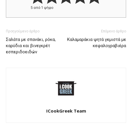
5
από 1 ψήφο
Προηγούμενο άρθρο
Επόμενο άρθρο
Σαλάτα με σπανάκι, ρόκα,
Καλαμαράκια ψητά γεμιστά με
καρύδια και βινεγκρέτ
κεφαλογραβιέρα
εσπεριδοειδών
ICookGreek Team