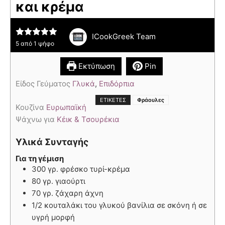
και κρέμα
ICookGreek Team
5
από 1 ψήφο
Εκτύπωση
Pin
Είδος Γεύματος
Γλυκά
,
Επιδόρπια
ΕΤΙΚΈΤΕΣ
Φράουλες
Κουζίνα
Ευρωπαϊκή
Ψάχνω για
Κέικ & Τσουρέκια
Υλικά Συνταγής
Για τη γέμιση
300 γρ. φρέσκο τυρί-κρέμα
80 γρ. γιαούρτι
70 γρ. ζάχαρη άχνη
1/2 κουταλάκι του γλυκού βανίλια σε σκόνη ή σε
υγρή μορφή