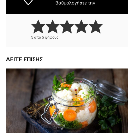
Βαθμολογήστε την!
5
από
5
ψήφους
ΔΕΊΤΕ ΕΠΊΣΗΣ