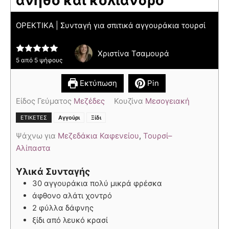
άνηθο και κόλιανδρο
ΟΡΕΚΤΙΚΑ | Συνταγή για σπιτικά αγγουράκια τουρσί
Χριστίνα Τσαμουρά
5
από
5
ψήφους
Εκτύπωση
Pin
Είδος Γεύματος
Μεζέδες
Κουζίνα
Μεσογειακή
,
ΕΤΙΚΈΤΕΣ
Αγγούρι
Ξίδι
Ψάχνω για
Μεζεδάκια Καφενείου
,
Τουρσί–
Αλίπαστα
Υλικά Συνταγής
30 αγγουράκια πολύ μικρά φρέσκα
άφθονο αλάτι χοντρό
2 φύλλα δάφνης
ξίδι από λευκό κρασί