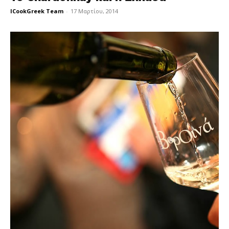
ICookGreek Team
-
17 Μαρτίου, 2014