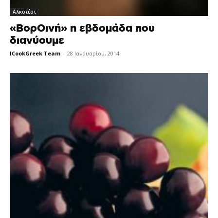
Αλκοτέστ
«ΒορΟινή» η εβδομάδα που
διανύουμε
ICookGreek Team
-
28 Ιανουαρίου, 2014