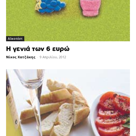
Αλκοτέστ
Η γενιά των 6 ευρώ
Νίκος Χατζάκης
-
9 Απριλίου, 2012