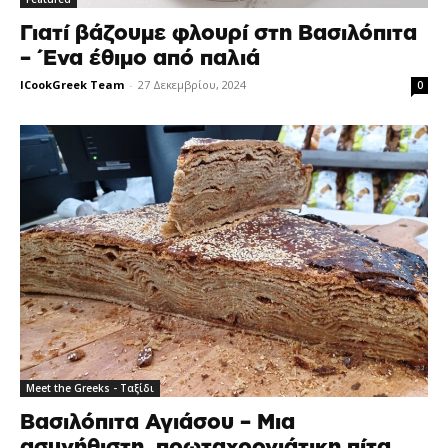
Γιατί βάζουμε φλουρί στη Βασιλόπιτα
– Ένα έθιμο από παλιά
ICookGreek Team
-
27 Δεκεμβρίου, 2024
0
Meet the Greeks - Ταξίδι
Βασιλόπιτα Αγιάσου – Μια
ασυνήθιστη, πρωταχρονιάτικη πίτα