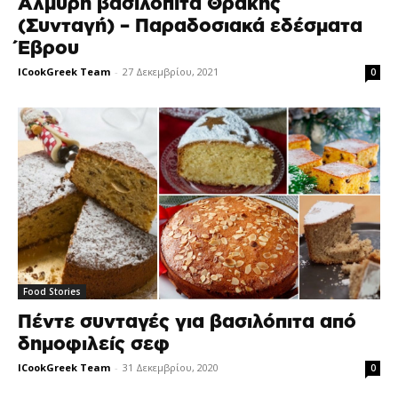
Αλμυρή βασιλόπιτα Θράκης
(Συνταγή) – Παραδοσιακά εδέσματα
Έβρου
ICookGreek Team
-
27 Δεκεμβρίου, 2021
0
Food Stories
Πέντε συνταγές για βασιλόπιτα από
δημοφιλείς σεφ
ICookGreek Team
-
31 Δεκεμβρίου, 2020
0