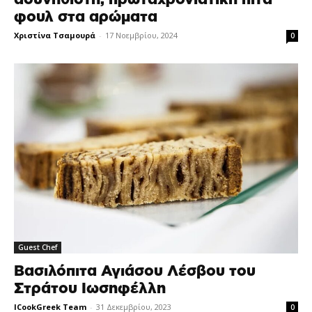
φουλ στα αρώματα
Χριστίνα Τσαμουρά
-
17 Νοεμβρίου, 2024
0
Guest Chef
Βασιλόπιτα Αγιάσου Λέσβου του
Στράτου Ιωσηφέλλη
ICookGreek Team
-
31 Δεκεμβρίου, 2023
0