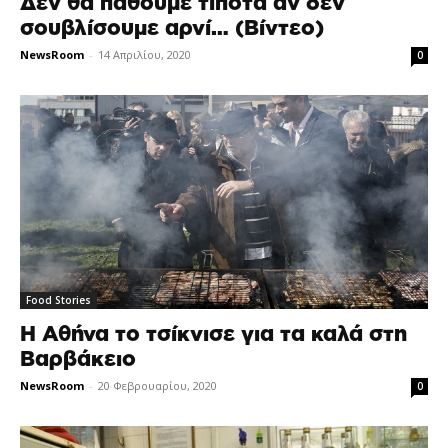
Δεν θα πάθουμε τίποτα αν δεν
σουβλίσουμε αρνί… (Βίντεο)
NewsRoom
-
14 Απριλίου, 2020
0
Food Stories
Η Αθήνα το τσίκνισε για τα καλά στη
Βαρβάκειο
NewsRoom
-
20 Φεβρουαρίου, 2020
0