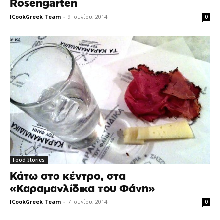
Rosengarten
ICookGreek Team
-
9 Ιουλίου, 2014
0
Food Stories
Κάτω στο κέντρο, στα
«Καραμανλίδικα του Φάνη»
ICookGreek Team
-
7 Ιουνίου, 2014
0