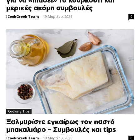
για να «πιάσει» το κουρκούτι και
μερικές ακόμη συμβουλές
ICookGreek Team
-
19 Μαρτίου, 2026
0
Cooking Tips
Ξαλμυρίστε εγκαίρως τον παστό
μπακαλιάρο – Συμβουλές και tips
ICookGreek Team
-
19 Μαρτίου, 2025
0