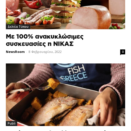
Δελτία Τύπου
Mε 100% ανακυκλώσιμες
συσκευασίες η ΝΙΚΑΣ
NewsRoom
-
8 Φεβρουαρίου, 2022
0
Publi