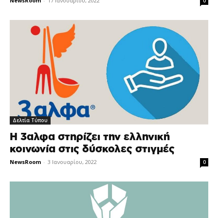
NewsRoom
-
17 Ιανουαρίου, 2022
0
Δελτία Τύπου
H 3αλφα στηρίζει την ελληνική
κοινωνία στις δύσκολες στιγμές
NewsRoom
-
3 Ιανουαρίου, 2022
0