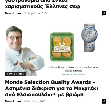
γαστρονομία από εννέα
χαρισματικούς Έλληνες σεφ
NewsRoom
-
29 Απριλίου, 2022
0
Δελτία Τύπου
Monde Selection Quality Awards –
Ασημένια διάκριση για το Μπιφτέκι
από Ελαιοπουλάκι® με βρώμη
NewsRoom
-
6 Απριλίου, 2022
0