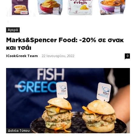
Αγορά
Marks&Spencer Food: -20% σε σνακ
και τσάι
ICookGreek Team
-
22 Ιανουαρίου, 2022
0
Δελτία Τύπου