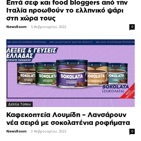
Επτά σεφ και food bloggers από την
Ιταλία προωθούν το ελληνικό ψάρι
στη χώρα τους
NewsRoom
-
5 Φεβρουαρίου, 2022
0
Δελτία Τύπου
Καφεκοπτεία Λουμίδη – Λανσάρουν
νέα σειρά με σοκολατένια ροφήματα
NewsRoom
-
3 Φεβρουαρίου, 2022
0