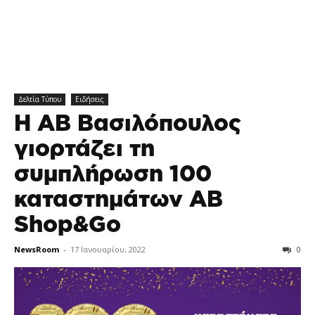
Δελτία Τύπου
Ειδήσεις
H ΑΒ Βασιλόπουλος
γιορτάζει τη
συμπλήρωση 100
καταστημάτων AB
Shop&Go
NewsRoom
-
17 Ιανουαρίου, 2022
0