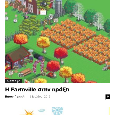
Διατροφή
Η Farmville στην πράξη
Βάσω Παππή
-
16 Ιουλίου, 2012
0