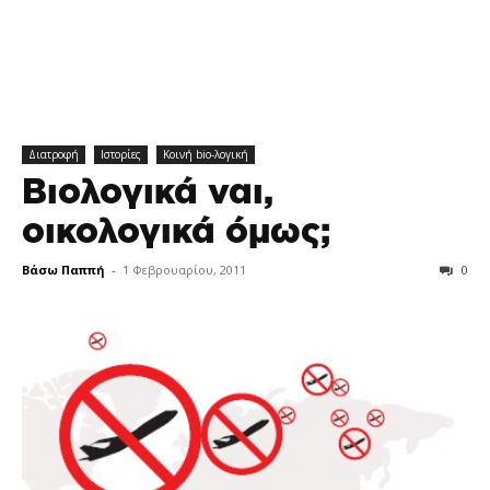
Διατροφή
Ιστορίες
Κοινή bio-λογική
Βιολογικά ναι,
οικολογικά όμως;
Βάσω Παππή
-
1 Φεβρουαρίου, 2011
0