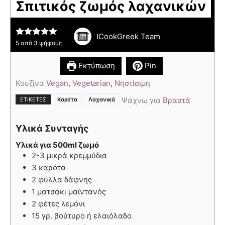
Σπιτικός ζωμός λαχανικών
ICookGreek Team
5
από
3
ψήφους
Εκτύπωση
Pin
Κουζίνα
Vegan
,
Vegetarian
,
Νηστίσιμη
,
Ψάχνω για
Βραστά
ΕΤΙΚΈΤΕΣ
Καρότα
Λαχανικά
Υλικά Συνταγής
Υλικά για 500ml ζωμό
2-3 μικρά κρεμμύδια
3 καρότα
2 φύλλα δάφνης
1 ματσάκι μαϊντανός
2 φέτες λεμόνι
15 γρ. βούτυρο ή ελαιόλαδο