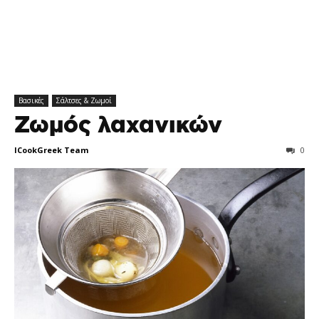
Βασικές
Σάλτσες & Ζωμοί
Ζωμός λαχανικών
ICookGreek Team
0