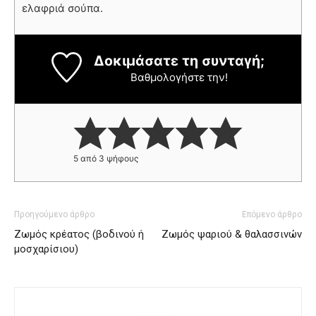
ελαφριά σούπα.
Δοκιμάσατε τη συνταγή;
Βαθμολογήστε την!
5
από
3
ψήφους
Προηγούμενο άρθρο
Επόμενο άρθρο
Ζωμός κρέατος (βοδινού ή
Ζωμός ψαριού & θαλασσινών
μοσχαρίσιου)