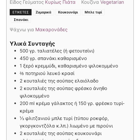
Είδος Γεύματος
Κυρίως Πιάτα
Κουζίνα
Vegetarian
,
,
,
ΕΤΙΚΈΤΕΣ
Ζυμαρικά
Κουκουνάρι
Μπλε τυρί
Σπανάκι
Ψάχνω για
Μακαρονάδες
Υλικά Συνταγής
500 γρ. ταλιατέλες (ή φετουτσίνι)
450 γρ. σπανάκι καθαρισμένο
1 ξερό κρεμμύδι, καθαρισμένο ψιλοκομμένο
⅔ ποτηριού λευκό κρασί
2 κουταλιές της σούπας ελαιόλαδο
2 κουταλιές της σούπας φρέσκο άνηθο
ψιλοκομμένο
200 ml κρέμα γάλακτος ή 150 γρ. φρέσκο τυρί-
κρέμα
⅓ φλιτζανιού μπλε τυρί (τύπου ροκφόρ,
γκοργκοντζόλα κ.λπ.) λιωμένο με πιρούνι
2 κουταλιές της σούπας κουκουνάρι