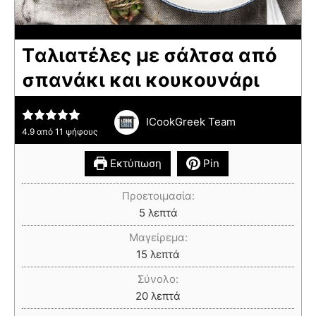
Tαλιατέλες με σάλτσα από
σπανάκι και κουκουνάρι
ICookGreek Team
4.9
από
11
ψήφους
Εκτύπωση
Pin
Προετοιμασία:
5
λεπτά
Μαγείρεμα:
15
λεπτά
Σύνολο:
20
λεπτά