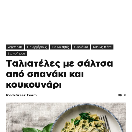
Vegetarian
Για Αρχάριους
Για Φοιτητές
Ευκολάκια
Κυρίως πιάτα
Στα γρήγορα
Tαλιατέλες με σάλτσα
από σπανάκι και
κουκουνάρι
ICookGreek Team
0