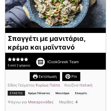
Σπαγγέτι με μανιτάρια,
κρέμα και μαϊντανό
ICookGreek Team
5
από
2
ψήφους
Εκτύπωση
Pin
Είδος Γεύματος
Κυρίως Πιάτα
Κουζίνα
Ιταλική
,
,
ΕΤΙΚΈΤΕΣ
Κρέμα Γάλακτος
Μανιτάρια
Σπαγγέτι
Ψάχνω για
Μακαρονάδες
Μερίδες:
4