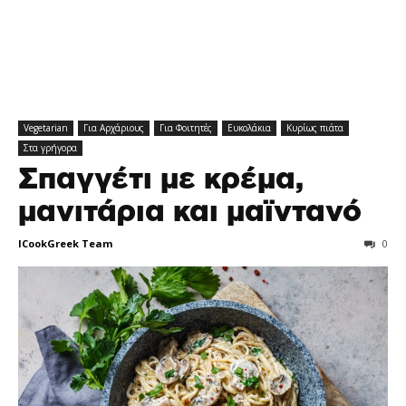
Vegetarian
Για Αρχάριους
Για Φοιτητές
Ευκολάκια
Κυρίως πιάτα
Στα γρήγορα
Σπαγγέτι με κρέμα,
μανιτάρια και μαϊντανό
ICookGreek Team
0