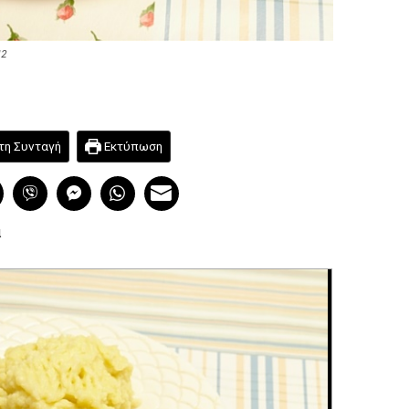
12
τη Συνταγή
Εκτύπωση
α