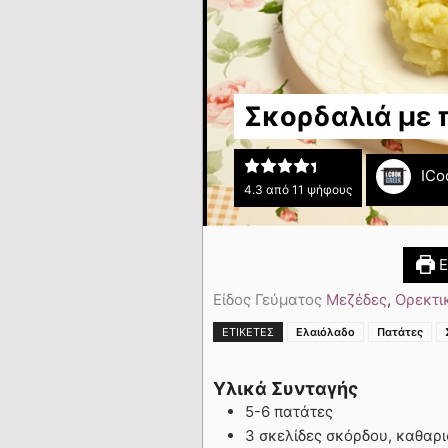
Σκορδαλιά με 
ICo
4.3
από
11
ψήφους
Ε
Είδος Γεύματος
Μεζέδες
,
Ορεκτι
ΕΤΙΚΈΤΕΣ
Ελαιόλαδο
Πατάτες
Υλικά Συνταγής
5-6 πατάτες
3 σκελίδες σκόρδου, καθαρ