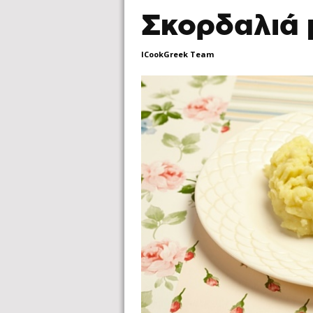
Σκορδαλιά 
ICookGreek Team