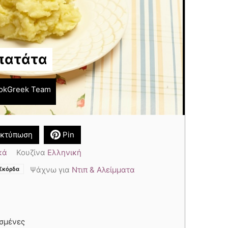
πατάτα
okGreek Team
κτύπωση
Pin
κά
Κουζίνα
Ελληνική
,
,
Ψάχνω για
Ντιπ & Αλείμματα
Σκόρδα
ισμένες