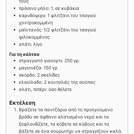
τους
πράσινο μήλο: 1, σε κυβάκια
καρυδόψιχα: 1 φλιτζάνι του τσαγιού
χοντροκομμένη
μαϊντανός: 1/2 φλιτζάνι του τσαγιού
ψιλοκομμένος
αλάτι: λίγο
Για τη σάλτσα
στραγγιστό γιαούρτι: 250 γρ.
μαγιονέζα: 150 γρ.
σκόρδο: 2 σκελίδες
ελαιόλαδο: 2 κουταλιές της σούπας
αλάτι, πιπέρι: όσο θέλετε
Εκτέλεση
Βράζετε τα παντζάρια από το προηγούμενο
βράδυ σε άφθονο αλατισμένο νερό και τα
ξεφλουδίζετε, τα κόβετε σε κύβους και τα
βάζετε σε ένα σουρωτήρι να στραγγίξουν καλά.