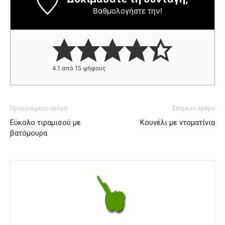
Βαθμολογήστε την!
4.1
από
15
ψήφους
Προηγούμενο άρθρο
Επόμενο άρθρο
Εύκολο τιραμισού με
Κουνέλι με ντοματίνια
βατόμουρα