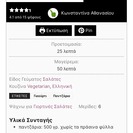
Κωνσταντίνα Αθανασίου
4.1
από
15
ψήφους
Εκτύπωση
Pin
Προετοιμασία:
25
λεπτά
Μαγείρεμα:
50
λεπτά
Είδος Γεύματος
Σαλάτες
Κουζίνα
Vegetarian
,
Ελληνική
,
ΕΤΙΚΈΤΕΣ
Γιαούρτι
Παντζάρια
Ψάχνω για
Γιορτινές Σαλάτες
Μερίδες:
6
Υλικά Συνταγής
παντζάρια: 500 γρ. χωρίς τα πράσινα φύλλα