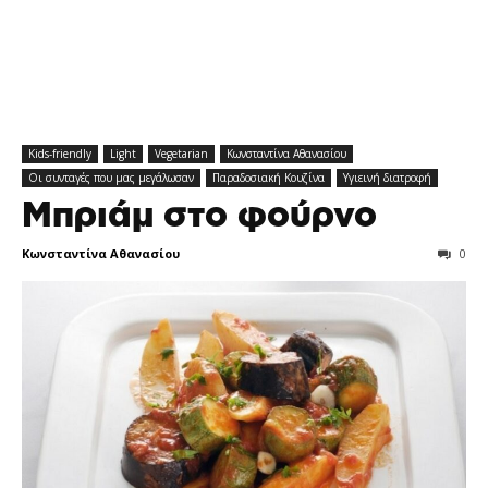
Kids-friendly
Light
Vegetarian
Κωνσταντίνα Αθανασίου
Οι συνταγές που μας μεγάλωσαν
Παραδοσιακή Κουζίνα
Υγιεινή διατροφή
Μπριάμ στο φούρνο
Κωνσταντίνα Αθανασίου
0