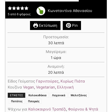
Κωνσταντίνα Αθανασίου
5
από
6
ψήφους
Εκτύπωση
Pin
Προετοιμασία:
30
λεπτά
Μαγείρεμα:
1
ώρα
Αναμονή:
20
λεπτά
Είδος Γεύματος
Γαρνιτούρες
,
Κυρίως Πιάτα
Κουζίνα
Vegan
,
Vegetarian
,
Ελληνική
,
,
,
,
ΕΤΙΚΈΤΕΣ
Κολοκυθάκια
Λαχανικά
Μελιτζάνες
Πατάτες
Πιπεριές
Ψάχνω για
Καλοκαιρινό Τραπέζι
,
Φούρνου & Ψητά