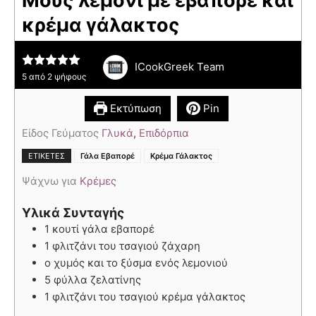
Μους λεμόνι με εβαπορέ και
κρέμα γάλακτος
ICookGreek Team
5
από
2
ψήφους
Εκτύπωση
Pin
Είδος Γεύματος
Γλυκά
,
Επιδόρπια
,
ΕΤΙΚΈΤΕΣ
Γάλα Εβαπορέ
Κρέμα Γάλακτος
Ψάχνω για
Κρέμες
Υλικά Συνταγής
1 κουτί γάλα εβαπορέ
1 φλιτζάνι του τσαγιού ζάχαρη
ο χυμός και το ξύσμα ενός λεμονιού
5 φύλλα ζελατίνης
1 φλιτζάνι του τσαγιού κρέμα γάλακτος