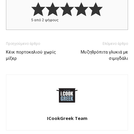
5
από
2
ψήφους
Προηγούμενο άρθρο
Επόμενο άρθρο
Κέικ πορτοκαλιού χωρίς
Μυζηθρόπιτα γλυκιά με
μίξερ
σιμιγδάλι
ICookGreek Team