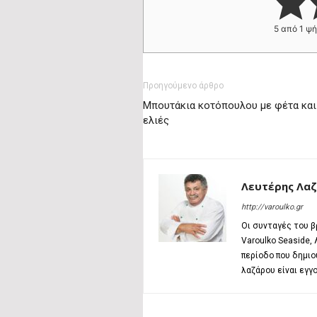
5
από 1 ψ
Προηγούμενο άρθρο
Μπουτάκια κοτόπουλου με φέτα και
ελιές
Λευτέρης Λα
http://varoulko.gr
Οι συνταγές του β
Varoulko Seaside,
περίοδο που δημιο
λαζάρου είναι εγγ