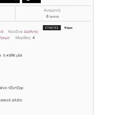
Αναμονή:
6
λεπτά
ΕΤΙΚΈΤΕΣ
Ψάρια
κά
Κουζίνα
Διεθνής
ήσιμο
Μερίδες:
4
ρ. η κάθε μία
μένο τζίντζερ
ασσινό αλάτι