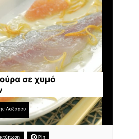
ούρα σε χυμό
ν
ης Λαζάρου
κτύπωση
Pin