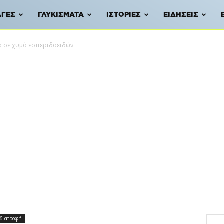
ΑΓΈΣ
ΓΛΥΚΊΣΜΑΤΑ
ΙΣΤΟΡΊΕΣ
ΕΙΔΉΣΕΙΣ
 σε χυμό εσπεριδοειδών
 διατροφή