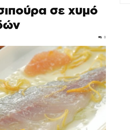
σιπούρα σε χυμό
δών
0