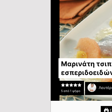
Μαρινάτη τσιπ
εσπεριδοειδώ
Λευτέρ
5
από 1 ψήφο
Ε