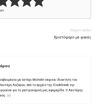
ήφο
Επόμενο άρθρο
Χριστόψαρο με φακές
ζάρου
ραβευμένου με αστέρι Michelin σεφ και ιδιοκτήτη του
 Λευτέρη Λαζάρου, από το αρχείο της ΙCookGreek την
υργούσε για τη γαστρονομική μας εφημερίδα. Ο Λευτέρης
ονός
...[»]