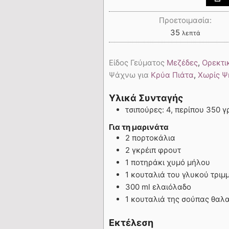
Προετοιμασία:
35
λεπτά
Είδος Γεύματος
Μεζέδες
,
Ορεκτι
Ψάχνω για
Κρύα Πιάτα
,
Χωρίς Ψ
Υλικά Συνταγής
τσιπούρες: 4, περίπου 350 γ
Για τη μαρινάτα
2 πορτοκάλια
2 γκρέιπ φρουτ
1 ποτηράκι χυμό μήλου
1 κουταλιά του γλυκού τριμ
300 ml ελαιόλαδο
1 κουταλιά της σούπας θαλ
Εκτέλεση