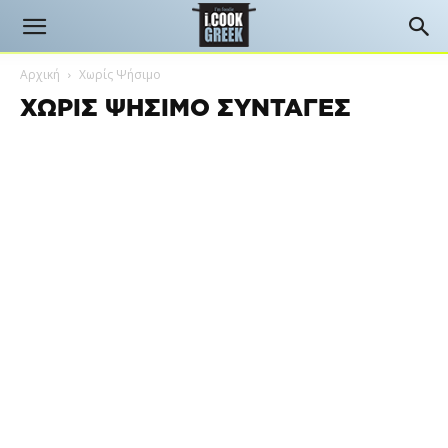
Αρχική
Χωρίς Ψήσιμο
ΧΩΡΊΣ ΨΉΣΙΜΟ ΣΥΝΤΑΓΈΣ