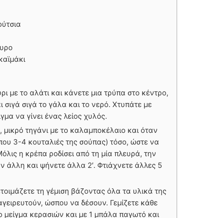
ούτσια
τυρο
καϊμάκι
ρι με το αλάτι και κάνετε μια τρύπα στο κέντρο,
 σιγά σιγά το γάλα και το νερό. Χτυπάτε με
ίγμα να γίνει ένας λείος χυλός.
, μικρό τηγάνι με το καλαμποκέλαιο και όταν
ίπου 3-4 κουταλιές της σούπας) τόσο, ώστε να
όλις η κρέπα ροδίσει από τη μία πλευρά, την
ν άλλη και ψήνετε άλλα 2′. Φτιάχνετε άλλες 5
ετοιμάζετε τη γέμιση βάζοντας όλα τα υλικά της
αγειρευτούν, ώσπου να δέσουν. Γεμίζετε κάθε
ο μείγμα κερασιών και με 1 μπάλα παγωτό και