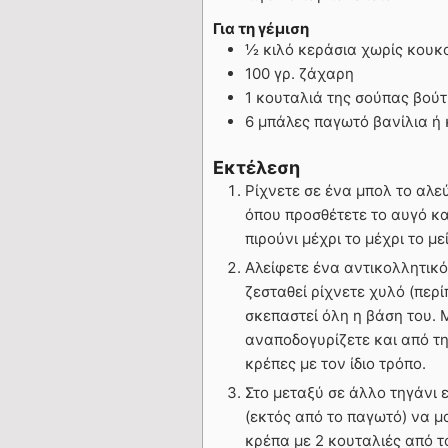
Για τη γέμιση
½ κιλό κεράσια χωρίς κουκ
100 γρ. ζάχαρη
1 κουταλιά της σούπας βού
6 μπάλες παγωτό βανίλια ή 
Εκτέλεση
Ρίχνετε σε ένα μπολ το αλεύ
όπου προσθέτετε το αυγό και
πιρούνι μέχρι το μέχρι το με
Αλείφετε ένα αντικολλητικό
ζεσταθεί ρίχνετε χυλό (περ
σκεπαστεί όλη η βάση του. Μ
αναποδογυρίζετε και από τη
κρέπες με τον ίδιο τρόπο.
Στο μεταξύ σε άλλο τηγάνι 
(εκτός από το παγωτό) να μ
κρέπα με 2 κουταλιές από τ