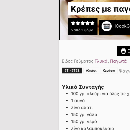
Κρέπες με παγ
ICookG
5
από 1 ψήφο
Ε
Είδος Γεύματος
Γλυκά
,
Παγωτά
,
Ψάχν
ΕΤΙΚΈΤΕΣ
Αλεύρι
Κεράσια
Υλικά Συνταγής
100 γρ. αλεύρι για όλες τις 
1 αυγό
λίγο αλάτι
150 γρ. γάλα
150 γρ. νερό
λίγο καλαμποκέλαιο