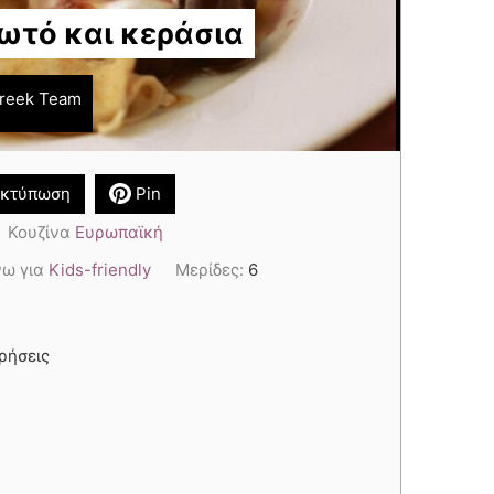
ωτό και κεράσια
reek Team
κτύπωση
Pin
Κουζίνα
Ευρωπαϊκή
ω για
Kids-friendly
Μερίδες:
6
χρήσεις