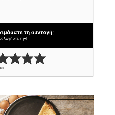
κιμάσατε τη συνταγή;
μολογήστε την!
ήφο