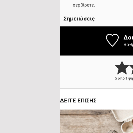
σερβίρετε.
Σημειώσεις
Δο
Βαθ
5
από 1 ψ
ΔΕΊΤΕ ΕΠΊΣΗΣ