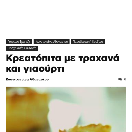
Γιορτινό Tραπέζι
Κωνσταντίνα Αθανασίου
Παραδοσιακή Κουζίνα
Πασχαλινές Συνταγές
Κρεατόπιτα με τραχανά
και γιαούρτι
Κωνσταντίνα Αθανασίου
0