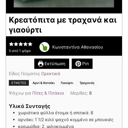
Κρεατόπιτα με τραχανά και
γιαούρτι
Κωνσταντίνα Αθανασίου
5
από 1 ψήφο
Εκτύπωση
Pin
Είδος Γεύματος
Ορεκτικά
,
,
ΕΤΙΚΈΤΕΣ
Αρνί & Κατσίκι
Γιαούρτι
Τραχανάς
Ψάχνω για
Πίτες & Πιτάκια
Μερίδες:
8
Υλικά Συνταγής
χωριάτικα φύλλα έτοιμα ή σπιτικά: 8
αρνάκι: 1 1/2 κιλό ψαχνό κομμένο σε μπουκιές
κρεμμύδια: 2, ψιλοκομμένα