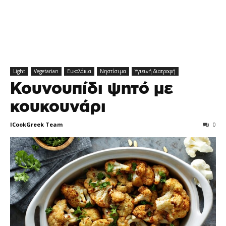
Light
Vegetarian
Ευκολάκια
Νηστίσιμα
Υγιεινή διατροφή
Κουνουπίδι ψητό με
κουκουνάρι
ICookGreek Team
0