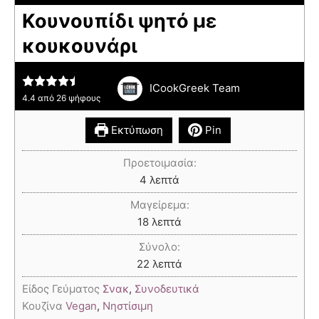
Κουνουπίδι ψητό με
κουκουνάρι
ICookGreek Team
4.4
από
26
ψήφους
Εκτύπωση
Pin
Προετοιμασία:
4
λεπτά
Μαγείρεμα:
18
λεπτά
Σύνολο:
22
λεπτά
Είδος Γεύματος
Σνακ
,
Συνοδευτικά
Κουζίνα
Vegan
,
Νηστίσιμη