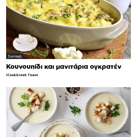
Συνταγή
Κουνουπίδι και μανιτάρια ογκρατέν
ICookGreek Team
-