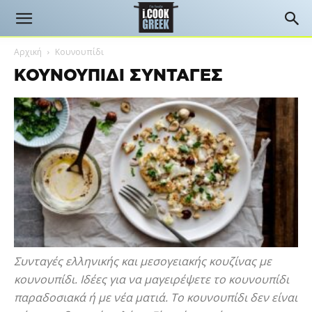
Αρχική
Κουνουπίδι
ΚΟΥΝΟΥΠΊΔΙ ΣΥΝΤΑΓΈΣ
Συνταγές ελληνικής και μεσογειακής κουζίνας με
κουνουπίδι. Ιδέες για να μαγειρέψετε το κουνουπίδι
παραδοσιακά ή με νέα ματιά. Το κουνουπίδι δεν είναι