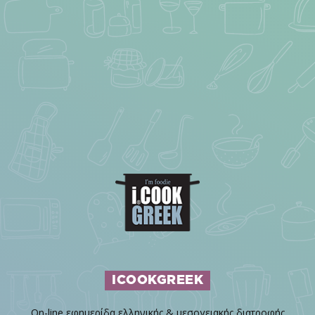
ICOOKGREEK
On-line εφημερίδα ελληνικής & μεσογειακής διατροφής