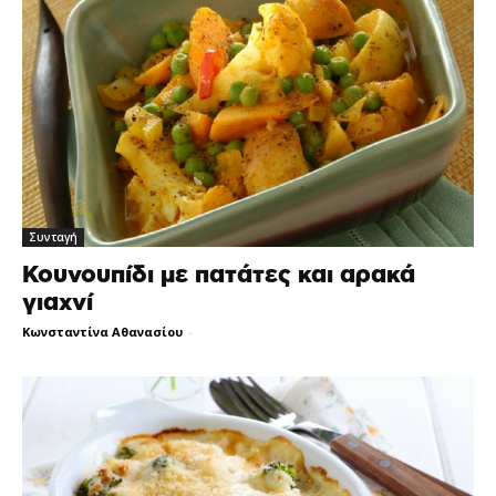
Συνταγή
Κουνουπίδι με πατάτες και αρακά
γιαχνί
Κωνσταντίνα Αθανασίου
-