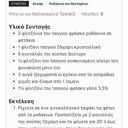
,
ΕΤΙΚΈΤΕΣ
Αλεύρι
Ροδάκινα και Νεκταρίνια
Ψάχνω για
Καλοκαιρινό Τραπέζι
Μερίδες:
6
Υλικά Συνταγής
2 φλιτζάνια του τσαγιού φρέσκα ροδάκινα σε
φετάκια
1 φλιτζάνι τσαγιού ζάχαρη κρυσταλλική
6 κουταλιές της σούπας βούτυρο
½ φλιτζάνι του τσαγιού κοσκινισμένο αλεύρι που
φουσκώνει μόνο του
3 αυγά (ξεχωριστά οι κρόκοι από τα ασπράδια)
χυμός και ξύσμα από 1 λεμόνι
1½ φλιτζάνι του τσαγιού φρέσκο γάλα 3,5%
Εκτέλεση
Ρίχνετε σε ένα αντικολλητικό ταψάκι τις φέτες
από τα ροδάκινα. Πασπαλίζετε με 2 κουταλιές
της σούπας ζάχαρη και τα ψήνετε για 20' ή έως