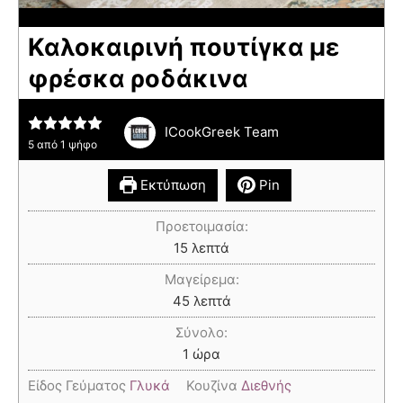
Καλοκαιρινή πουτίγκα με
φρέσκα ροδάκινα
ICookGreek Team
5
από 1 ψήφο
Εκτύπωση
Pin
Προετοιμασία:
15
λεπτά
Μαγείρεμα:
45
λεπτά
Σύνολο:
1
ώρα
Είδος Γεύματος
Γλυκά
Κουζίνα
Διεθνής