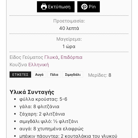
Εκτύπωση
Pin
Προετοιμασία:
40
λεπτά
Μαγείρεμα:
1
ώρα
Είδος Γεύματος
Γλυκά
,
Επιδόρπια
Κουζίνα
Ελληνική
,
,
Μερίδες:
8
ΕΤΙΚΈΤΕΣ
Αυγά
Γάλα
Σιμιγδάλι
Υλικά Συνταγής
φύλλα κρούστας: 5-6
γάλα: 8 φλιτζάνια
ζάχαρη: 2 φλιτζάνια
σιμιγδάλι ψιλό: ½ φλιτζάνι
αυγά: 8 χτυπημένα ελαφρώς
μπέικιν πάουντερ: 2 κουταλάκια του γλυκού