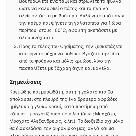
Βουτυρώνετε ένα ταψί και στρώνετε τα φύλλα
ώστε να καλυφθεί ο πάτος και τα πλαϊνά,
αλείφοντάς τα με βούτυρο. Απλώνετε από πάνω
την κρέμα και ψήνετε τη γαλατόπιτα για 1 ώρα
περίπου, στους 180°C, αφού τη σκεπάσετε με
αλουμινόχαρτο.
Προς το τέλος του ψησίματος, την ξεσκεπάζετε
και ψήνετε μέχρι να ροδίσει. Βγάζετε την πίτα
από το φούρνο και μόλις κρυώσει λίγο την
πασπαλίζετε με ζάχαρη άχνη και κανέλα.
Σημειώσεις
Κρεμώδης και μυρωδάτη, αυτή η γαλατόπιτα θα
απολαύσει στο πλευρό της ένα δροσερό αφρώδες
ημίγλυκο ή γλυκό κρασί, κατά προτίμηση από
κάποια... μοσχατίζουσα ποικιλία (όπως Μοσχάτο,
Μοσχάτο Αλεξανδρείας, κ.λπ.). Το διοξείδιο όχι μόνο
θα διασκεδάσει τον ουρανίσκο μας, αλλά και θα
αλαφρύνει κάπως την πλούσια γεύση και υφή του