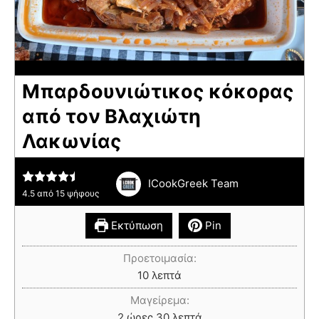
Μπαρδουνιώτικος κόκορας
από τον Βλαχιώτη
Λακωνίας
ICookGreek Team
4.5
από
15
ψήφους
Εκτύπωση
Pin
Προετοιμασία:
10
λεπτά
Μαγείρεμα:
2
ώρες
30
λεπτά