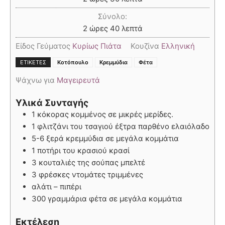
Σύνολο:
2
ώρες
40
λεπτά
Είδος Γεύματος
Κυρίως Πιάτα
Κουζίνα
Ελληνική
,
,
ΕΤΙΚΈΤΕΣ
Κοτόπουλο
Κρεμμύδια
Φέτα
Ψάχνω για
Μαγειρευτά
Υλικά Συνταγής
1 κόκορας κομμένος σε μικρές μερίδες.
1 φλιτζάνι του τσαγιού έξτρα παρθένο ελαιόλαδο
5-6 ξερά κρεμμύδια σε μεγάλα κομμάτια
1 ποτήρι του κρασιού κρασί
3 κουταλιές της σούπας μπελτέ
3 φρέσκες ντομάτες τριμμένες
αλάτι – πιπέρι
300 γραμμάρια φέτα σε μεγάλα κομμάτια
Εκτέλεση