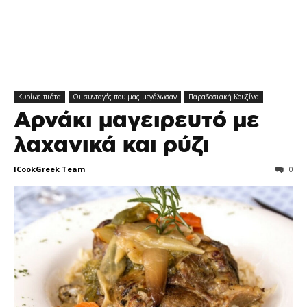
Κυρίως πιάτα
Οι συνταγές που μας μεγάλωσαν
Παραδοσιακή Κουζίνα
Αρνάκι μαγειρευτό με
λαχανικά και ρύζι
ICookGreek Team
0