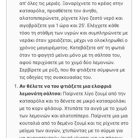
απ' όλες τις μεριές. Ξαναρίχνετε το κρέας στην
κατσαρόλα, προσθέτετε τον άνηθο,
αλατοπιπερώνετε, ρίχνετε λίγο ζεστό νερό και
σιγοβράζετε για 1 ώρα και 25’. Ελέγχετε κάθε
τόσο τη στάθμη των υγρών και συμπληρώνετε με
νεράκι όταν χρειάζεται, μέχρι να ολοκληρωθεί ο
χρόνος μαγειρέματος. Κατεβάζετε απ' τη φωτιά
όταν το φαγητό μείνει μόνο με τη σάλτσα του,
αφού περιχύσετε με το χυμό δύο λεμονιών.
Σερβίρετε με ρύζι, που θα φτιάξετε σύμφωνα με
τις οδηγίες της συσκευασίας του.
Αν θέλετε να του φτιάξετε μια ελαφριά
λεμονάτη σάλτσα:
Παίρνετε λίγο ζουμί από την
κατσαρόλα και το δένετε σε μικρό κατσαρολάκι
με το κορν φλάουρ. Χτυπάτε τα αυγά με το χυμό
των λεμονιών και αλατοπίπερο. Παίρνετε μια μια
κουταλιά από το δεμένο ζουμί και τις ρίχνετε στο
μείγμα των αυγών, χτυπώντας με το σύρμα για
να ανακατευτούν (αυτό γίνεται για να πάρουν