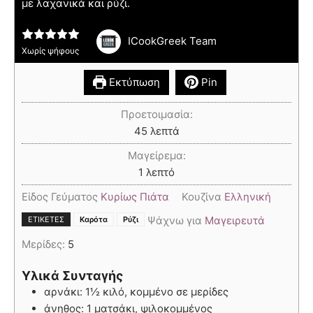
με λαχανικά και ρύζι.
ICookGreek Team
Χωρίς ψήφους
Εκτύπωση
Pin
Προετοιμασία:
45
λεπτά
Μαγείρεμα:
1
λεπτό
Είδος Γεύματος
Κυρίως Πιάτα
Κουζίνα
Ελληνική
,
Ψάχνω για
Μαγειρευτά
ΕΤΙΚΈΤΕΣ
Καρότα
Ρύζι
Μερίδες:
5
Υλικά Συνταγής
αρνάκι: 1½ κιλό, κομμένο σε μερίδες
άνηθος: 1 ματσάκι, ψιλοκομμένος