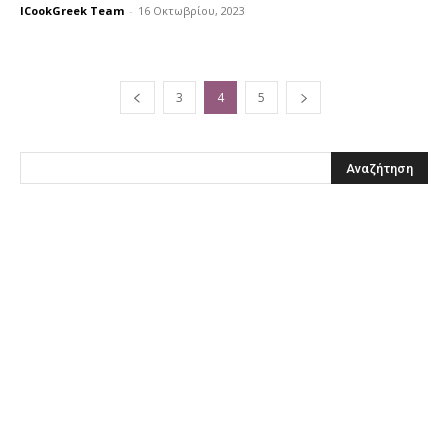
ICookGreek Team
-
16 Οκτωβρίου, 2023
3
4
5