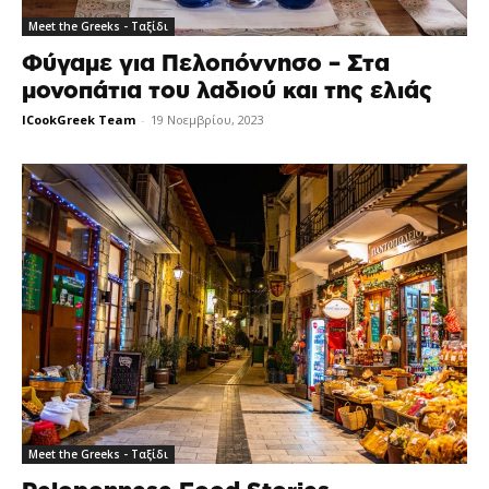
Meet the Greeks - Ταξίδι
Φύγαμε για Πελοπόννησο – Στα
μονοπάτια του λαδιού και της ελιάς
ICookGreek Team
-
19 Νοεμβρίου, 2023
Meet the Greeks - Ταξίδι