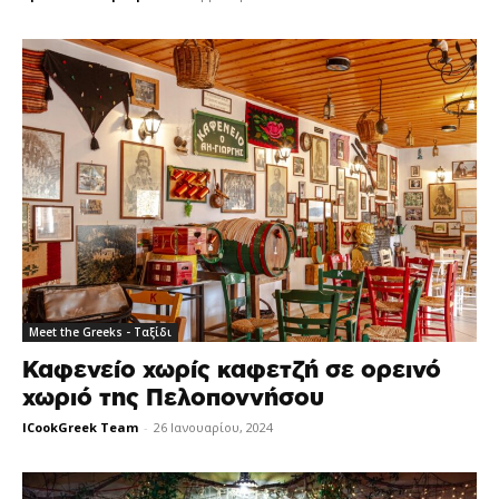
Meet the Greeks - Ταξίδι
Καφενείο χωρίς καφετζή σε ορεινό
χωριό της Πελοποννήσου
ICookGreek Team
-
26 Ιανουαρίου, 2024