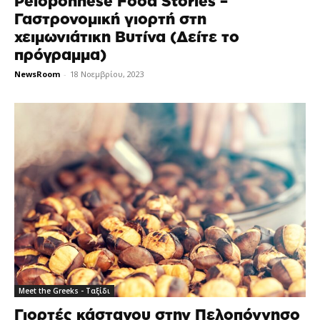
Peloponnese Food Stories –
Γαστρονομική γιορτή στη
χειμωνιάτικη Βυτίνα (Δείτε το
πρόγραμμα)
NewsRoom
-
18 Νοεμβρίου, 2023
Meet the Greeks - Ταξίδι
Γιορτές κάστανου στην Πελοπόννησο