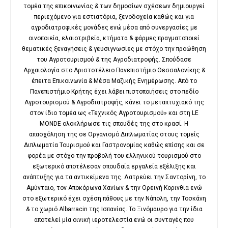
τομέα της επικοινωνίας & των δημοσίων σχέσεων δημιουργεί
περιεχόμενο για εστιατόρια, ξενοδοχεία καθώς και για
αγροδιατροφικές μονάδες ενώ μέσα από συνεργασίες με
οινοποιεία, ελαιοτριβεία, κτήματα & φάρμες πραγματοποιεί
θεματικές ξεναγήσεις & γευσιγνωσίες με στόχο την προώθηση
του Αγροτουρισμού & της Αγροδιατροφής. Σπούδασε
Αρχαιολογία στο Αριστοτέλειο Πανεπιστήμιο Θεσσαλονίκης &
έπειτα Επικοινωνία & Μέσα Μαζικής Ενημέρωσης. Από το
Πανεπιστήμιο Κρήτης έχει λάβει πιστοποιήσεις στο πεδίο
Αγροτουρισμού & Αγροδιατροφής, κάνει το μεταπτυχιακό της
στον ίδιο τομέα ως «Τεχνικός Αγροτουρισμού» και στη LE
MONDE ολοκλήρωσε τις σπουδές της στο κρασί. Η
απασχόληση της σε Οργανισμό Διπλωματίας στους τομείς
Διπλωματία Τουρισμού και Γαστρονομίας καθώς επίσης και σε
φορέα με στόχο την προβολή του ελληνικού τουρισμού στο
εξωτερικό αποτέλεσαν σπουδαία εργαλεία εξέλιξης και
ανάπτυξης για τα αντικείμενα της. Λατρεύει την Σαντορίνη, το
Αμύνταιο, τον Αποκόρωνα Χανίων & την Ορεινή Κορινθία ενώ
στο εξωτερικό έχει σχέση πάθους με την Νάπολη, την Τοσκάνη
& το χωριό Albarracin της Ισπανίας. Το Ξινόμαυρο για την ίδια
αποτελεί μία οινική ιεροτελεστία ενώ οι συνταγές που