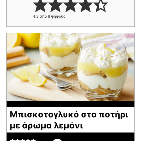
4.3
από
8
ψήφους
Μπισκοτογλυκό στο ποτήρι
με άρωμα λεμόνι