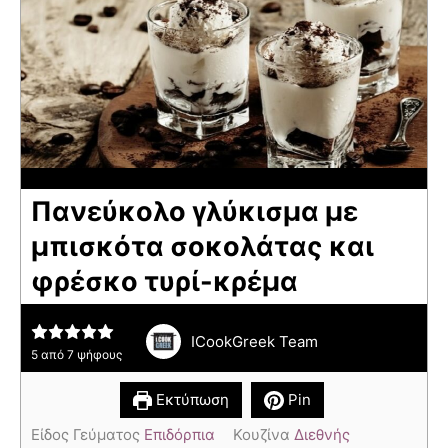
Πανεύκολο γλύκισμα με
μπισκότα σοκολάτας και
φρέσκο τυρί-κρέμα
ICookGreek Team
5
από
7
ψήφους
Εκτύπωση
Pin
Είδος Γεύματος
Επιδόρπια
Κουζίνα
Διεθνής