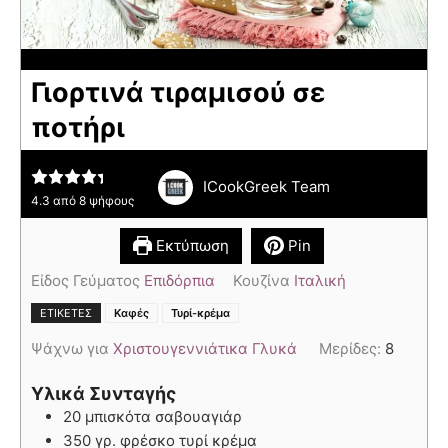
Γιορτινά τιραμισού σε
ποτήρι
ICookGreek Team
4.3
από
8
ψήφους
Εκτύπωση
Pin
Είδος Γεύματος
Επιδόρπια
Κουζίνα
Ιταλική
,
ΕΤΙΚΈΤΕΣ
Καφές
Τυρί-κρέμα
Ψάχνω για
Χριστουγεννιάτικα Γλυκά
Μερίδες:
8
Υλικά Συνταγής
20 μπισκότα σαβουαγιάρ
350 γρ. φρέσκο τυρί κρέμα