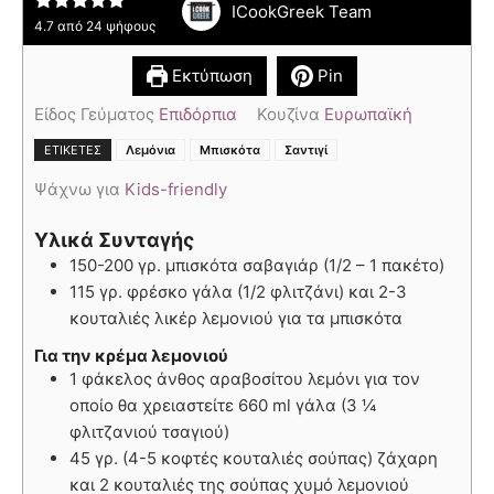
ICookGreek Team
4.7
από
24
ψήφους
Εκτύπωση
Pin
Είδος Γεύματος
Επιδόρπια
Κουζίνα
Ευρωπαϊκή
,
,
ΕΤΙΚΈΤΕΣ
Λεμόνια
Μπισκότα
Σαντιγί
Ψάχνω για
Kids-friendly
Υλικά Συνταγής
150-200 γρ. μπισκότα σαβαγιάρ (1/2 – 1 πακέτο)
115 γρ. φρέσκο γάλα (1/2 φλιτζάνι) και 2-3
κουταλιές λικέρ λεμονιού για τα μπισκότα
Για την κρέμα λεμονιού
1 φάκελος άνθος αραβοσίτου λεμόνι για τον
οποίο θα χρειαστείτε 660 ml γάλα (3 ¼
φλιτζανιού τσαγιού)
45 γρ. (4-5 κοφτές κουταλιές σούπας) ζάχαρη
και 2 κουταλιές της σούπας χυμό λεμονιού