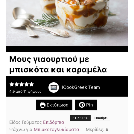
Μους γιαουρτιού με
μπισκότα και καραμέλα
ICookGreek Team
4.9
από
11
ψήφους
Εκτύπωση
Pin
ΕΤΙΚΈΤΕΣ
Γιαούρτι
Είδος Γεύματος
Επιδόρπια
Ψάχνω για
Μπισκοτογλυκίσματα
Μερίδες:
6