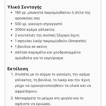
Υλικά Συνταγής
180 γρ. μπισκότα πικραμύγδαλου ή άλλα της
αρεσκείας σας
500 γρ. γιαούρτι στραγγιστό
300ml κρέμα γάλακτος
2 κουταλιές της σούπας ζάχαρη άχνη
1 σφηνάκι λικέρ πικραμύγδαλο (Amaretto)
1 βανίλια σε σκόνη
σάλτσα καραμέλα και χονδροκομμένα
αμύγδαλα για το γαρνίρισμα
Εκτέλεση
Χτυπάτε με το σύρμα το γιαούρτι, την κρέμα
γάλακτος, τη βανίλια, το λικέρ και την άχνη
μέχρι να ομοιογενοποιηθούν τα υλικά και να
αφρατέψουν.
Μεταφέρετε το μείγμα στο ψυγείο και το
αφήνετε να κρυώσει.