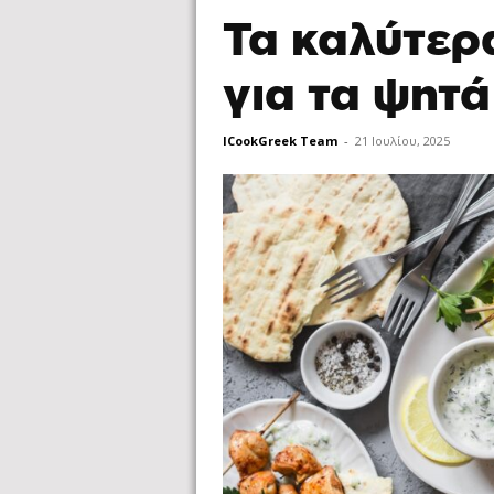
Τα καλύτερ
για τα ψητ
ICookGreek Team
-
21 Ιουλίου, 2025