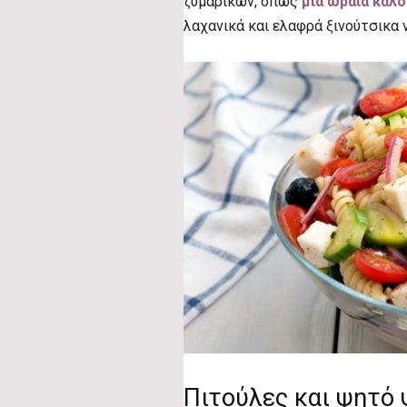
ζυμαρικών, όπως
μια ωραία καλο
λαχανικά και ελαφρά ξινούτσικα ν
Πιτούλες και ψητό