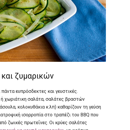
 και ζυμαρικών
 πάντα ευπρόσδεκτες και γευστικές.
 ή χωριάτικη σαλάτα, σαλάτες βραστών
σουλα, κολοκυθάκια κ.λπ) καθαρίζουν τη γεύση
διατροφική ισορροπία στο τραπέζι του BBQ που
από ζωικές πρωτεΐνες. Οι κρύες σαλάτες