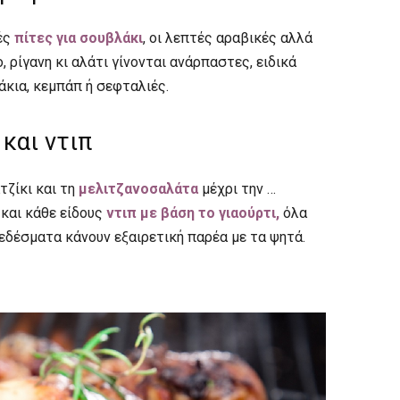
ές
πίτες για σουβλάκι
, οι λεπτές αραβικές αλλά
, ρίγανη κι αλάτι γίνονται ανάρπαστες, ειδικά
άκια, κεμπάπ ή σεφταλιές.
και ντιπ
τζίκι και τη
μελιτζανοσαλάτα
μέχρι την …
και κάθε είδους
ντιπ με βάση το γιαούρτι,
όλα
εδέσματα κάνουν εξαιρετική παρέα με τα ψητά.