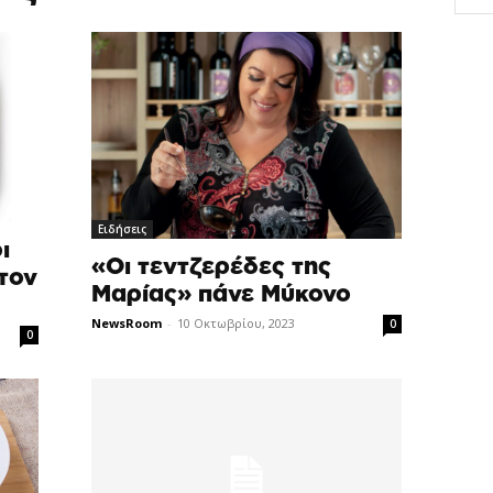
Ειδήσεις
ι
«Οι τεντζερέδες της
 τον
Μαρίας» πάνε Μύκονο
NewsRoom
-
10 Οκτωβρίου, 2023
0
0