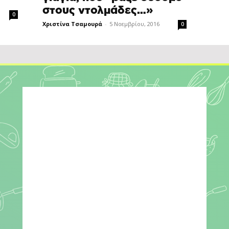
στους ντολμάδες…»
0
Χριστίνα Τσαμουρά
-
5 Νοεμβρίου, 2016
0