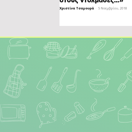
στους ντολμάδες…»
Χριστίνα Τσαμουρά
-
5 Νοεμβρίου, 2018