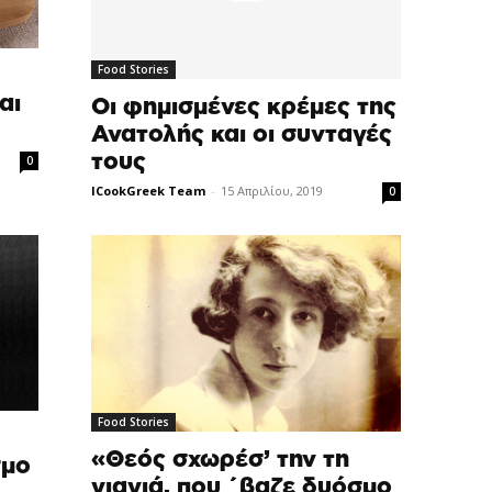
Food Stories
αι
Οι φημισμένες κρέμες της
Ανατολής και οι συνταγές
τους
0
ICookGreek Team
-
15 Απριλίου, 2019
0
Food Stories
«Θεός σχωρέσ’ την τη
σμο
γιαγιά, που ΄βαζε δυόσμο