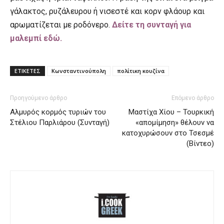
γάλακτος, ρυζάλευρου ή νισεστέ και κορν φλάουρ και
αρωματίζεται με ροδόνερο.
Δείτε τη συνταγή για
μαλεμπί εδώ.
ΕΤΙΚΕΤΕΣ
Κωνσταντινούπολη
πολίτικη κουζίνα
Προηγούμενο άρθρο
Επόμενο άρθρο
Αλμυρός κορμός τυριών του
Μαστίχα Χίου – Τουρκική
Στέλιου Παρλιάρου (Συνταγή)
«απομίμηση» θέλουν να
κατοχυρώσουν στο Τσεσμέ
(Βίντεο)