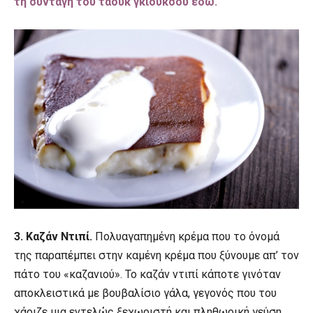
τη συνταγή του ταούκ γκιουκσού εδώ.
3. Καζάν Ντιπί.
Πολυαγαπημένη κρέμα που το όνομά
της παραπέμπει στην καμένη κρέμα που ξύνουμε απ’ τον
πάτο του «καζανιού». Το καζάν ντιπί κάποτε γινόταν
αποκλειστικά με βουβαλίσιο γάλα, γεγονός που του
χάριζε μια εντελώς ξεχωριστή και πληθωρική γεύση.