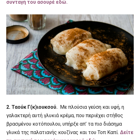
συνταγή του ασουρέ εδώ.
2. Ταούκ Γ(κ)ιουκσού.
Με πλούσια γεύση και υφή, η
γαλακτερή αυτή γλυκιά κρέμα, που περιέχει στήθος
βρασμένου κοτόπουλου, υπήρξε απ’ τα πιο διάσημα
γλυκά της παλατιανής κουζίνας και του Τοπ Καπί.
Δείτε