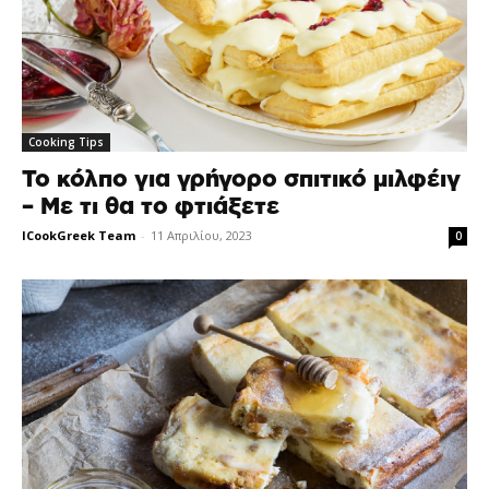
Cooking Tips
Το κόλπο για γρήγορο σπιτικό μιλφέιγ
– Με τι θα το φτιάξετε
ICookGreek Team
-
11 Απριλίου, 2023
0