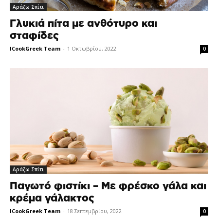
Αράζω Σπίτι
Γλυκιά πίτα με ανθότυρο και
σταφίδες
ICookGreek Team
-
1 Οκτωβρίου, 2022
0
Αράζω Σπίτι
Παγωτό φιστίκι – Με φρέσκο γάλα και
κρέμα γάλακτος
ICookGreek Team
-
18 Σεπτεμβρίου, 2022
0