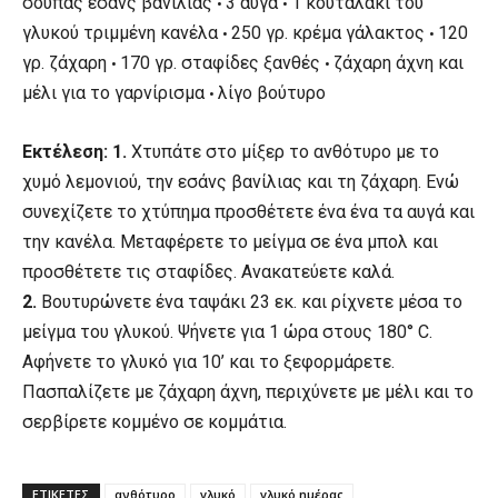
σούπας εσάνς βανίλιας
3 αυγά
1 κουταλάκι του
•
•
γλυκού τριμμένη κανέλα
250 γρ. κρέμα γάλακτος
120
•
•
γρ. ζάχαρη
170 γρ. σταφίδες ξανθές
ζάχαρη άχνη και
•
•
μέλι για το γαρνίρισμα
λίγο βούτυρο
•
Εκτέλεση: 1.
Χτυπάτε στο μίξερ το ανθότυρο με το
χυμό λεμονιού, την εσάνς βανίλιας και τη ζάχαρη. Ενώ
συνεχίζετε το χτύπημα προσθέτετε ένα ένα τα αυγά και
την κανέλα. Μεταφέρετε το μείγμα σε ένα μπολ και
προσθέτετε τις σταφίδες. Ανακατεύετε καλά.
2.
Βουτυρώνετε ένα ταψάκι 23 εκ. και ρίχνετε μέσα το
μείγμα του γλυκού. Ψήνετε για 1 ώρα στους 180° C.
Αφήνετε το γλυκό για 10’ και το ξεφορμάρετε.
Πασπαλίζετε με ζάχαρη άχνη, περιχύνετε με μέλι και το
σερβίρετε κομμένο σε κομμάτια.
ΕΤΙΚΕΤΕΣ
ανθότυρο
γλυκό
γλυκό ημέρας