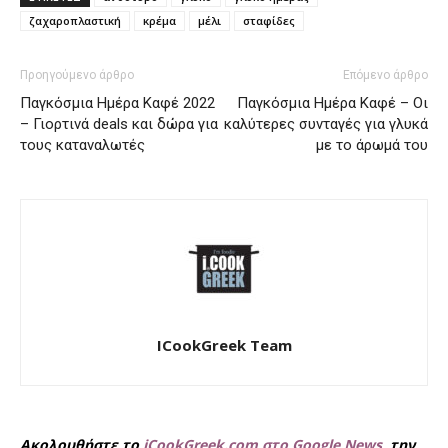
ζαχαροπλαστική
κρέμα
μέλι
σταφίδες
Προηγούμενο άρθρο
Επόμενο άρθρο
Παγκόσμια Ημέρα Καφέ 2022
Παγκόσμια Ημέρα Καφέ – Οι
– Γιορτινά deals και δώρα για
καλύτερες συνταγές για γλυκά
τους καταναλωτές
με το άρωμά του
ICookGreek Team
Ακολουθήστε το
iCookGreek.com στο Google News
, την