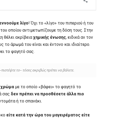
 εννοούμε λίγο
! Όχι το «λίγο» του πιπεριού ή του
 του οποίου αντιμετωπίζουμε τη δόση τους. Στην
η θέλει ακρίβεια
χημικής ένωσης
, ειδικά αν τον
 το άρωμά του είναι και έντονο και ιδιαίτερο.
ει το φαγητό σας.
 –πιστέψτε το– τόσες ακριβώς πρέπει να βάλετε.
ο χρώμα
με το οποίο «βάφει» το φαγητό το
ά σας
δεν πρέπει να προσθέσετε άλλα πιο
 ντομάτα ή το σπανάκι.
όκο
είτε κατά την ώρα του μαγειρέματος είτε