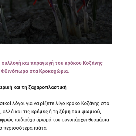
ή συλλογή και παραγωγή του κρόκου Κοζάνης
ο Φθινόπωρο στα Κροκοχώρια.
ιρική και τη ζαχαροπλαστική
ασικοί λόγοι για να ρίξετε λίγο κρόκο Κοζάνης στο
,
αλλά και τις
κρέμες
ή τη
ζύμη του ψωμιού,
λαφρώς ιωδιούχο άρωμά του συνυπάρχει θυαμάσια
 περισσότερα πιάτα.