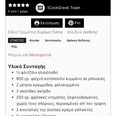
ICookGreek Team
5
από 1 ψήφο
Εκτύπωση
Pin
Είδος Γεύματος
Κυρίως Πιάτα
Κουζίνα
Διεθνής
,
,
,
ΕΤΙΚΈΤΕΣ
Κονιάκ
Κοτόπουλο
Κρόκος Κοζάνης
Ρύζι
Ψάχνω για
Μαγειρευτά
Υλικά Συνταγής
½ φλιτζάνι ελαιόλαδο
800 γρ. ψαχνό κοτόπουλο κομμένο σε μπουκιές
2 μέτρια κρεμμύδια, ψιλοκομμένα
2 σκελίδες σκόρδο
250 γρ. φρέσκες ντομάτες, ξεφλουδισμένες,
χωρίς τους σπόρους, περασμένες απ' τον τρίφτη
2 κουταλιές της σούπας κρέμα γάλακτος
½ κουταλάκι ζάχαρη