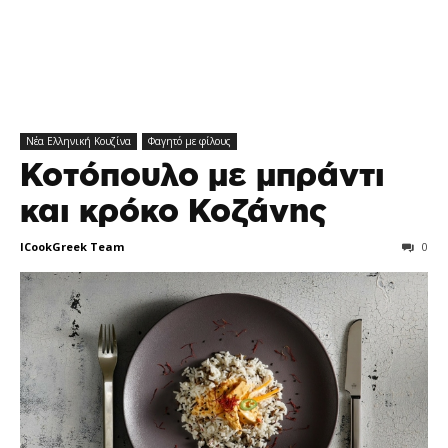
Νέα Ελληνική Κουζίνα
Φαγητό με φίλους
Κοτόπουλο με μπράντι
και κρόκο Κοζάνης
ICookGreek Team
0