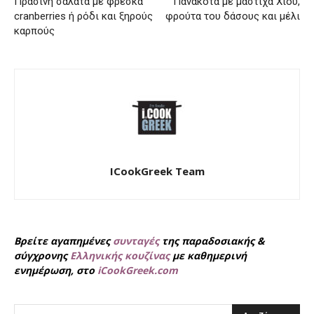
Πράσινη σαλάτα με φρέσκα
Πανακότα με μαστίχα Χίου,
cranberries ή ρόδι και ξηρούς
φρούτα του δάσους και μέλι
καρπούς
ICookGreek Team
Βρείτε αγαπημένες
συνταγές
της παραδοσιακής &
σύγχρονης
Ελληνικής κουζίνας
με καθημερινή
ενημέρωση, στο
iCookGreek.com