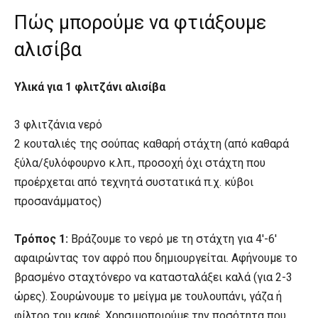
Πώς μπορούμε να φτιάξουμε
αλισίβα
Υλικά για 1 φλιτζάνι αλισίβα
3 φλιτζάνια νερό
2 κουταλιές της σούπας καθαρή στάχτη (από καθαρά
ξύλα/ξυλόφουρνο κ.λπ., προσοχή όχι στάχτη που
προέρχεται από τεχνητά συστατικά π.χ. κύβοι
προσανάμματος)
Τρόπος 1:
Βράζουμε το νερό με τη στάχτη για 4′-6′
αφαιρώντας τον αφρό που δημιουργείται. Αφήνουμε το
βρασμένο σταχτόνερο να κατασταλάξει καλά (για 2-3
ώρες). Σουρώνουμε το μείγμα με τουλουπάνι, γάζα ή
φίλτρο του καφέ. Χρησιμοποιούμε την ποσότητα που