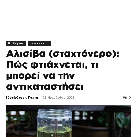
Βοηθήματα
ΕγκυκλοPedia
Αλισίβα (σταχτόνερο):
Πώς φτιάχνεται, τι
μπορεί να την
αντικαταστήσει
ICookGreek Team
-
23 Νοεμβρίου, 2023
0