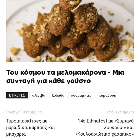
Του κόσμου τα μελομακάρονα - Μια
συνταγή για κάθε γούστο
ΕΤΙΚΕΤΕΣ
αλισίβα
Ελλάδα
κουραμπιές
παράδοση
Προηγούμενο άρθρο
Επόμενο άρθρο
Τυρομπουκίτσες με
14o Ethnofest με «Συριανό
μυρωδικά, καρπούς και
λουκούμι» και
μπαχάρια
«Κουλουριώτικο χασάπικο»