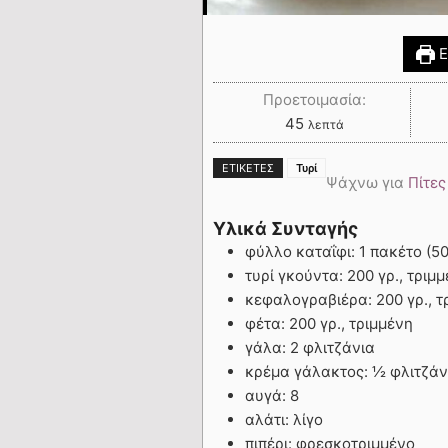
Ε
Προετοιμασία:
45
λεπτά
ΕΤΙΚΈΤΕΣ
Τυρί
Ψάχνω για
Πίτες
Υλικά Συνταγής
φύλλο καταΐφι: 1 πακέτο (50
τυρί γκούντα: 200 γρ., τριμ
κεφαλογραβιέρα: 200 γρ., τ
φέτα: 200 γρ., τριμμένη
γάλα: 2 φλιτζάνια
κρέμα γάλακτος: ½ φλιτζάν
αυγά: 8
αλάτι: λίγο
πιπέρι: φρεσκοτριμμένο