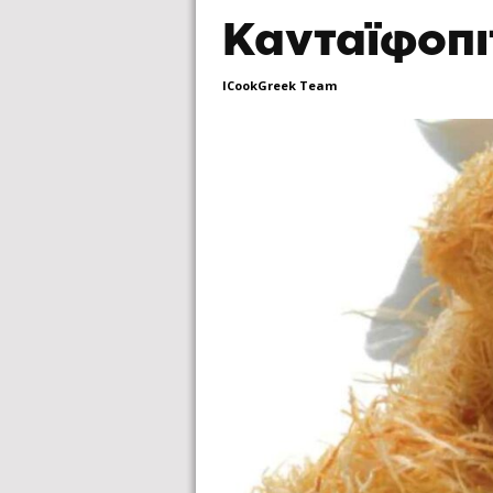
Κανταϊφοπι
ICookGreek Team