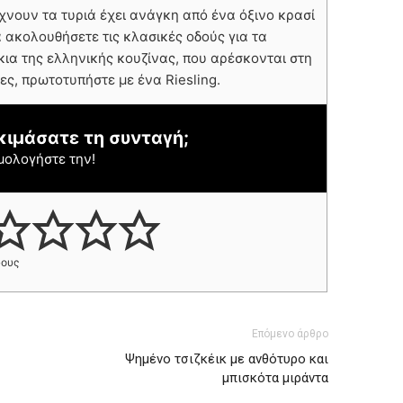
νουν τα τυριά έχει ανάγκη από ένα όξινο κρασί
α ακολουθήσετε τις κλασικές οδούς για τα
κια της ελληνικής κουζίνας, που αρέσκονται στη
ίες, πρωτοτυπήστε με ένα Riesling.
κιμάσατε τη συνταγή;
μολογήστε την!
φους
Επόμενο άρθρο
Ψημένο τσιζκέικ με ανθότυρο και
μπισκότα μιράντα