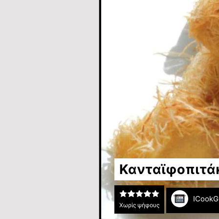
Κανταϊφοπιτάκ
ICookG
Χωρίς ψήφους