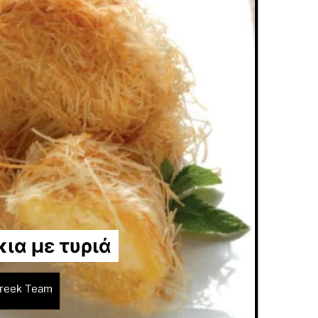
ια με τυριά
reek Team