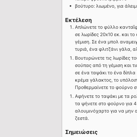
βούτυρο: λιωμένο, για άλει
Εκτέλεση
Απλώνετε το φύλλο κανταΐφι
σε λωρίδες 20x10 εκ. και το
γέμιση. Σε ένα μπολ αναμει
τυριά, ένα φλιτζάνι γάλα, αλ
Βουτυρώνετε τις λωρίδες το
σούπας από τη γέμιση και τ
σε ένα ταψάκι το ένα δίπλα
κρέμα γάλακτος, το υπόλοιπ
Προθερμαίνετε το φούρνο σ
Αφήνετε το ταψάκι με τα ρο
τα ψήνετε στο φούρνο για 4
αλουμινόχαρτο για να μην α
ζεστά.
Σημειώσεις