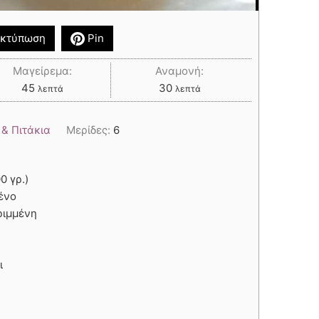
κτύπωση
Pin
Μαγείρεμα:
Αναμονή:
45
30
λεπτά
λεπτά
 & Πιτάκια
Μερίδες:
6
0 γρ.)
μένο
ριμμένη
ι