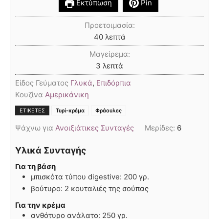
Εκτύπωση
Pin
Προετοιμασία:
40
λεπτά
Μαγείρεμα:
3
λεπτά
Είδος Γεύματος
Γλυκά
,
Επιδόρπια
Κουζίνα
Αμερικάνικη
,
ΕΤΙΚΈΤΕΣ
Τυρί-κρέμα
Φράουλες
Ψάχνω για
Ανοιξιάτικες Συνταγές
Μερίδες:
6
Υλικά Συνταγής
Για τη βάση
μπισκότα τύπου digestive: 200 γρ.
βούτυρο: 2 κουταλιές της σούπας
Για την κρέμα
ανθότυρο ανάλατο: 250 γρ.