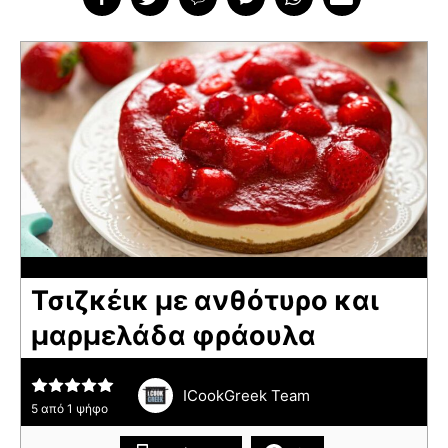
Τσιζκέικ με ανθότυρο και
μαρμελάδα φράουλα
ICookGreek Team
5
από 1 ψήφο