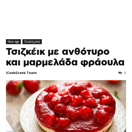
New age
Γλυκίσματα
Τσιζκέικ με ανθότυρο
και μαρμελάδα φράουλα
ICookGreek Team
0