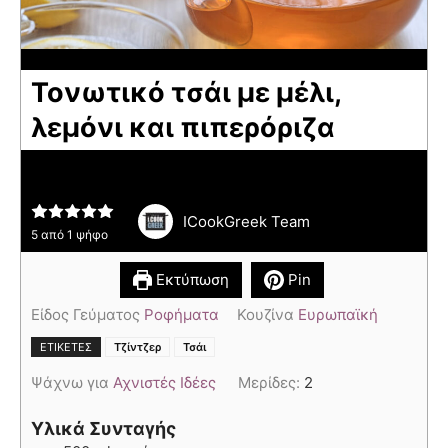
Τονωτικό τσάι με μέλι,
λεμόνι και πιπερόριζα
ICookGreek Team
5
από 1 ψήφο
Εκτύπωση
Pin
Είδος Γεύματος
Ροφήματα
Κουζίνα
Ευρωπαϊκή
,
ΕΤΙΚΈΤΕΣ
Τζίντζερ
Τσάι
Ψάχνω για
Αχνιστές Ιδέες
Μερίδες:
2
Υλικά Συνταγής